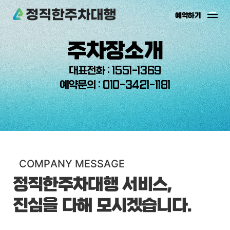
예약하기
예약하기
예약확인
주차장소개
주차장소개
주차장소개
대표전화 : 1551-1369
예약문의 : 010-3421-1181
이용안내
주차장위치
온라인예약
주차장시설
COMPANY MESSAGE
고객지원
정직한주차대행 서비스,
진심을 다해 모시겠습니다.