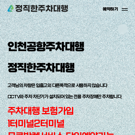
예약하기
예약하기
예약확인
주차장소개
주차장소개
인천공항주차대행
이용안내
주차장위치
정직한주차대행
온라인예약
주차장시설
고객님의 차량은 입출고외 다른목적으로 사용하지 않습니다
CCTV와 주차 차단기가 설치되어 있는 전용 주차장에만 주차합니다.
고객지원
주차대행 보험가입
1터미널2터미널