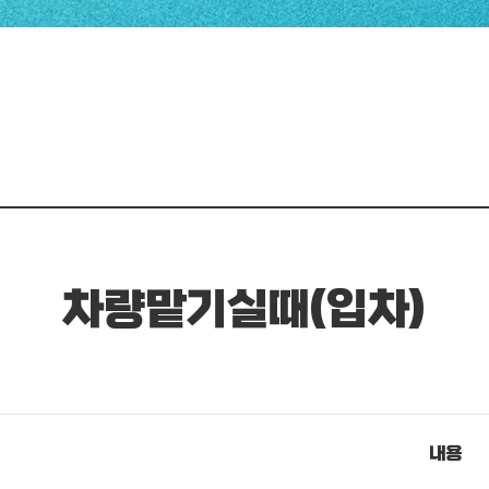
차량맡기실때(입차)
내용