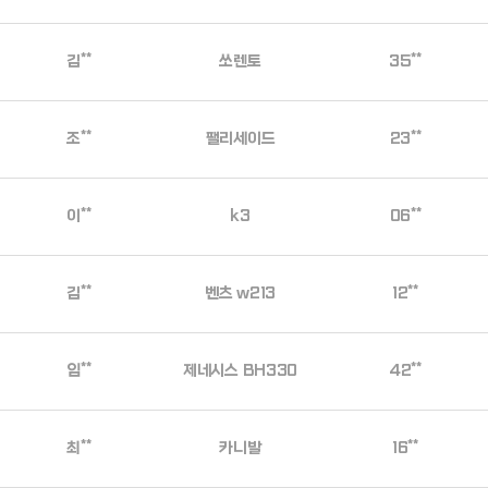
김**
쏘렌토
35**
조**
팰리세이드
23**
이**
k3
06**
김**
벤츠 w213
12**
임**
제네시스 BH330
42**
최**
카니발
16**