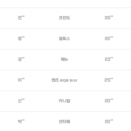
전**
코란도
35**
정**
셀토스
22**
권**
베뉴
23**
이**
벤츠 eqe suv
25**
신**
카니발
20**
박**
싼타페
20**