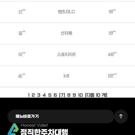
신**
벤츠GLC
18**
김**
산타페
19**
이**
스포티지R
46**
손**
k8
22**
1
2
3
4
5
6
[7]
8
9
10
[다음 10 개]
메뉴바로가기