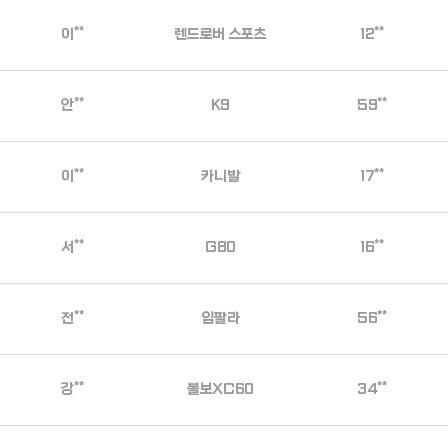
이**
렌드로버 스포츠
12**
안**
K9
59**
이**
카니발
17**
서**
G80
16**
전**
임팔라
56**
강**
볼보XC60
34**