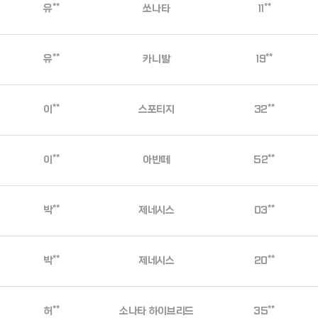
유**
쏘나타
11**
유**
카니발
19**
이**
스포티지
32**
이**
아반떼
52**
박**
제네시스
03**
박**
제네시스
20**
허**
소나타 하이브리드
35**