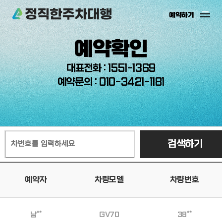
예약하기
예약하기
예약확인
예약확인
주차장소개
예약하기
대표전화 : 1551-1369
예약문의 : 010-3421-1181
이용안내
예약확인
온라인예약
주차장시설
검색하기
고객지원
예약자
차량모델
차량번호
남**
GV70
38**